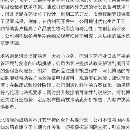
的项目经验和技术积累。通过引进国内外先进的研发设备与技术
台，河北博涵在药物分子设计、制剂工艺开发、质量控制等领域
得了显著成果。例如，在仿制药开发中，公司通过优化生产工艺
成功帮助客户提高了产品的生物利用度与稳定性；在创新药研发
中，公司则积极参与早期药物发现与临床前研究，为后续的临床
验奠定基础。
技术咨询是河北博涵的另一大核心业务。面对医药行业日益严格
监管环境与复杂的市场挑战，公司为客户提供从政策解读到项目
理的全程咨询服务。例如，在药品注册申报过程中，河北博涵的
业团队能够帮助客户高效准备申报资料，规避潜在风险，加快审
进度；在临床试验设计阶段，公司则通过科学的方案优化，确保
究符合伦理与法规要求，同时提升数据的可靠性与说服力。河北
涵还关注行业趋势，定期发布医药技术动态分析报告，为客户决
提供参考。
河北博涵的成功离不开其坚持的合作共赢理念。公司不仅与国内
家知名药企建立了长期合作关系，还积极拓展国际交流，引进海